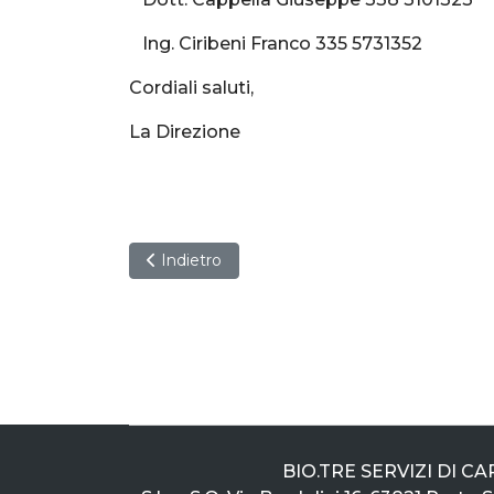
Ing. Ciribeni Franco 335 5731352
Cordiali saluti,
La Direzione
Articolo precedente: Riduzione Tasso Inail
Indietro
BIO.TRE SERVIZI DI CAP