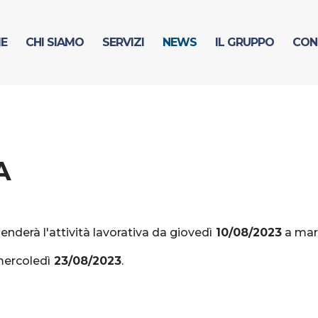
E
CHI SIAMO
SERVIZI
NEWS
IL GRUPPO
CON
A
derà l'attività lavorativa da giovedì
10/08/2023
a mar
mercoledì
23/08/2023
.