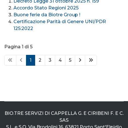
Decreto Legge 31 ottobre 2025 n. 159
Accordo Stato Regioni 2025
Buone ferie da Biotre Group !
Certificazione Parità di Genere UNI/PDR
125:2022
Pagina 1 di 5
1
2
3
4
5
BIO.TRE SERVIZI DI CAPPELLA G. E CIRIBENI F. E C.
SAS
S.L. e S.O. Via Brodolini 16, 63821 Porto Sant'Elpidio